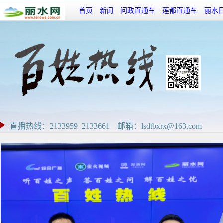
首页
新闻
问政直通车
莲都直通车
丽水
直播热线：2133959 2133661 邮箱：lsdtbxrx@163.com